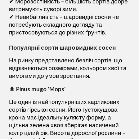
✔
Морозостійкість
– більшість сортів добре
витримують суворі зими.
✔
Невибагливість
– шаровидні сосни не
потребують складного догляду та
пристосовуються до різних ґрунтів.
Популярні сорти шаровидних сосен
На ринку представлено безліч сортів, що
відрізняються розмірами, кольором хвої та
вимогами до умов зростання.
🌲 Pinus mugo 'Mops'
Це один із найпопулярніших карликових
сортів гірської сосни. Його густокущова
крона має ідеальну кулясту форму, а
щільна зелена хвоя зберігає насичений
колір цілий рік. Висота дорослої рослини –