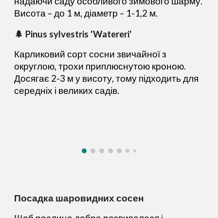
надаючи саду особливого зимового шарму.
Висота – до 1 м, діаметр – 1-1,2 м.
🌲 Pinus sylvestris 'Watereri'
Карликовий сорт сосни звичайної з
округлою, трохи приплюснутою кроною.
Досягає 2-3 м у висоту, тому підходить для
середніх і великих садів.
Посадка шаровидних сосен