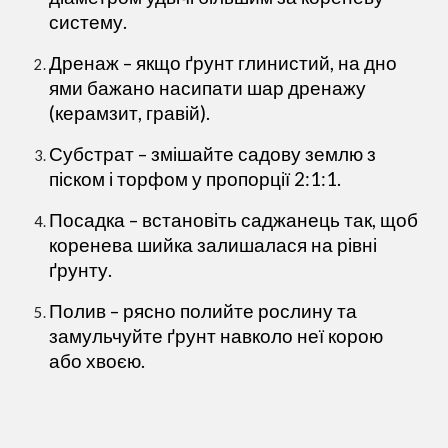
систему.
Дренаж
– якщо ґрунт глинистий, на дно
ями бажано насипати шар дренажу
(керамзит, гравій).
Субстрат
– змішайте садову землю з
піском і торфом у пропорції 2:1:1.
Посадка
– встановіть саджанець так, щоб
коренева шийка залишалася на рівні
ґрунту.
Полив
– рясно полийте рослину та
замульчуйте ґрунт навколо неї корою
або хвоєю.