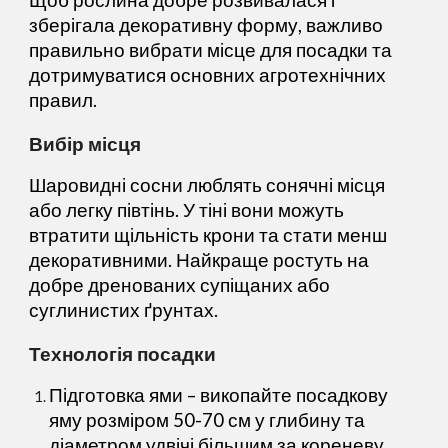
Щоб рослина добре розвивалася і
зберігала декоративну форму, важливо
правильно вибрати місце для посадки та
дотримуватися основних агротехнічних
правил.
Вибір місця
Шаровидні сосни люблять сонячні місця
або легку півтінь. У тіні вони можуть
втратити щільність крони та стати менш
декоративними. Найкраще ростуть на
добре дренованих супіщаних або
суглинистих ґрунтах.
Технологія посадки
Підготовка ями
– викопайте посадкову
яму розміром 50-70 см у глибину та
діаметром удвічі більшим за кореневу