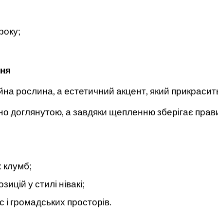
року;
ння
йна рослина, а естетичний акцент, який прикраси
но доглянутою, а завдяки щепленню зберігає прав
 клумб;
ицій у стилі нівакі;
 і громадських просторів.