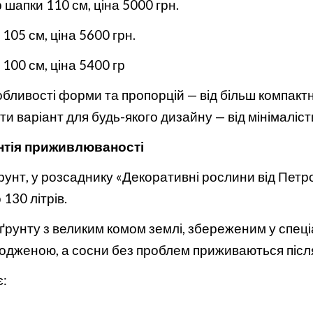
шапки 110 см, ціна 5000 грн.
05 см, ціна 5600 грн.
100 см, ціна 5400 гр
бливості форми та пропорцій — від більш компактн
ти варіант для будь-якого дизайну — від мінімаліс
нтія приживлюваності
рунт, у розсаднику «Декоративні рослини від Петро
 130 літрів.
 ґрунту з великим комом землі, збереженим у спеці
дженою, а сосни без проблем приживаються після
: