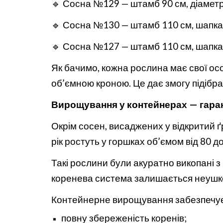
🔹 Сосна №129 — штамб 90 см, діаметр 
🔹 Сосна №130 — штамб 110 см, шапка 1
🔹 Сосна №127 — штамб 110 см, шапка 
Як бачимо, кожна рослина має свої осо
об’ємною кроною. Це дає змогу підібра
Вирощування у контейнерах — гара
Окрім сосен, висаджених у відкритий ґ
рік ростуть у горшках об’ємом від 80 до
Такі рослини були акуратно викопані з
коренева система залишається неушко
Контейнерне вирощування забезпечує
повну збереженість коренів;