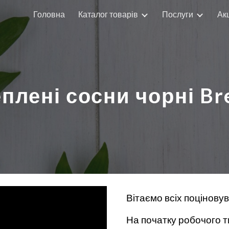
Головна
Каталог товарів
Послуги
Акц
ip to main content
Skip to navigat
плені сосни чорні Br
Вітаємо всіх поцінову
На початку робочого т