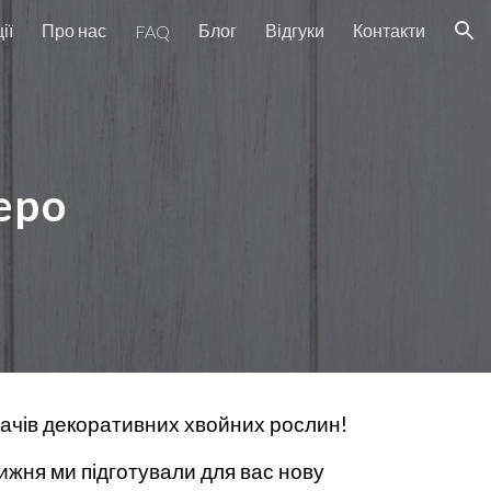
ії
Про нас
Блог
Відгуки
Контакти
FAQ
ion
epo
вачів декоративних хвойних рослин!
ижня ми підготували для вас нову