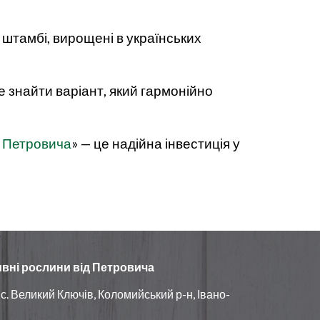
штамбі, вирощені в українських
 знайти варіант, який гармонійно
д Петровича
» — це надійна інвестиція у
вні рослини від Петровича
 с. Великий Ключів
,
Коломийськ
ий
р-н, Івано-