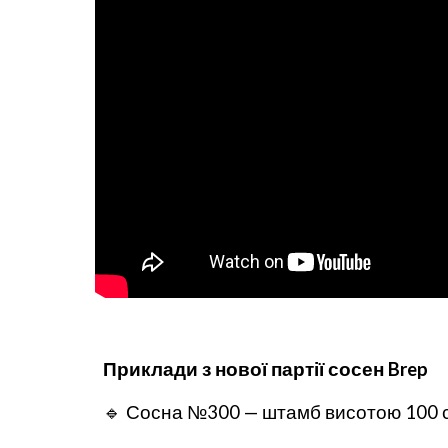
Приклади з нової партії сосен Brep
🔹 Сосна №300 — штамб висотою 100 см,