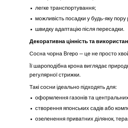
легке транспортування;
можливість посадки у будь-яку пору 
швидку адаптацію після пересадки.
Декоративна цінність та використа
Сосна чорна Brepo — це не просто хво
Її шароподібна крона виглядає природ
регулярної стрижки.
Такі сосни ідеально підходять для:
оформлення газонів та центральних
створення японських садів або композ
озеленення приватних ділянок, терас