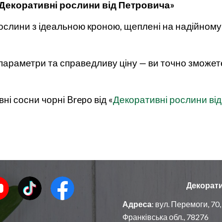
«Декоративні рослини від Петровича»
слини з ідеальною кроною, щеплені на надійному 
параметри та справедливу ціну — ви точно зможете
ні сосни чорні Brepo від «
Декоративні рослини ві
Декорати
Адреса
:
вул. Перемоги, 70,
Франківська обл
.
, 78276